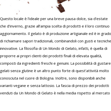
Questo locale è l’ideale per una breve pausa dolce, sia d’estate
cui opera, offrendo gelati e dolci di pasticceria di qualità superiore
che d’inverno, grazie all’ampia scelta di prodotti e il loro continuo
a un costo accessibile a tutti. La clientela della nota gelateria può
aggiornamento. Il gelato è di produzione artigianale ed è in grad
quindi essere sostanzialmente differente ma sempre soddisfatta
di richiamare sapori tradizionali, combinandoli con gusti e tecnich
Al di là delle provenienze regionali o nazionali, Un Mondo di Gelat
innovative. La filosofia di Un Mondo di Gelato, infatti, è quella di
è un punto di riferimento non solo per gli abitanti della città, ma
proporre ai propri clienti dei prodotti finali di elevata qualità,
anche per i turisti che ogni anno decidono di esplorare le sue
composti da ingredienti freschi e genuini. La possibilità di gustare
bellezze in fatto di storia e monumenti, entrando in contatto con la
gelati senza glutine è un altro punto forte di quest’attività molto
cultura locale, fondata in gran parte su una tradizione culinaria
conosciuta nel cuore di Bologna. Inoltre, sono disponibili anche
molto forte. Il gelato e i dolci si propongono quindi di unire persone
varianti vegane e senza lattosio. La fascia di prezzo dei prodotti
con esperienze diverse all’insegna del gusto, della genuinità e della
venduti da Un Mondo di Gelato è nella media rispetto al mercato 