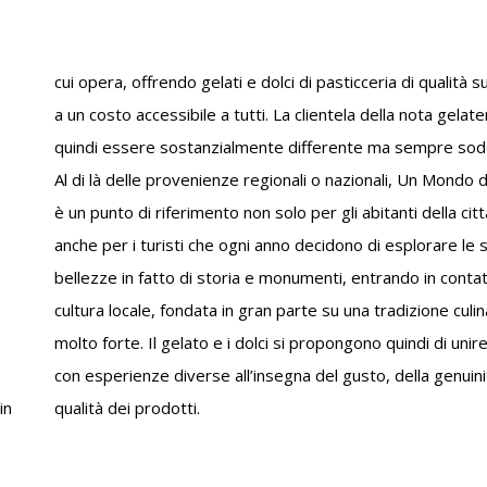
o
.
e
o
in
qualità dei prodotti.